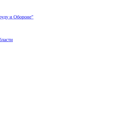
руду и Обороне"
бласти